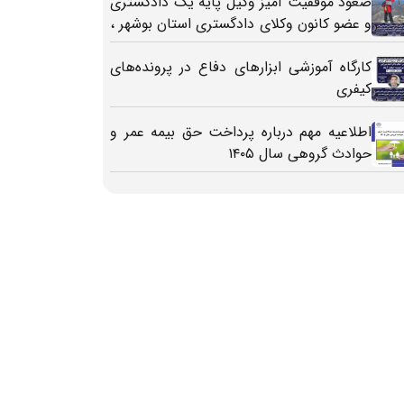
صعود موفقیت آمیز وکیل پایه یک دادگستری
و عضو کانون وکلای دادگستری استان بوشهر ،
جناب آقای یوسف حیدری به بلندترین قله
اروپا (البروس)
کارگاه آموزشی ابزارهای دفاع در پرونده‌های
کیفری
اطلاعیه مهم درباره پرداخت حق بیمه عمر و
حوادث گروهی سال ۱۴۰۵