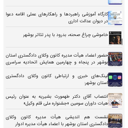
کارگاه آموزشی راهبردها و راهکارهای عملی اقامه دعوا
در دیوان عدالت اداری
خاموشی چراغ صحنه، بدرود با پدر تئاتر بوشهر
حضور اعضاء هیأت مدیره کانون وکلای دادگستری استان
بوشهر در پنجاه و چهارمین همایش اتحادیه سراسری
کانون‌های وکلای دادگستری ایران
لینک‌های خبری و ارتباطی کانون وکلای دادگستری
استان بوشهر:
انتصاب آقای دکتر طهمورث بشیریه به عنوان رئیس
هیات داوران سومین «جشنواره ملی قلم وکیل»
نشست هم اندیشی هیأت مدیره کانون وکلای
دادگستری استان بوشهر با اعضاء هیأت مدیره ادوار