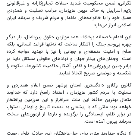
نگرانی، ضمن محکومیت شدید حملات تجاوزکارانه و غیرقانونی
رژیم اسراییل به خاک میهن عزیزمان، مراتب تسلیت و همدردی
عمیق خود را با خانواده‌های داغدار و مردم شریف و سربلند ایران
اسلامی ابراز می‌دارد.
این اقدام خصمانه برخلاف همه موازین حقوق بین‌الملل، بار دیگر
چهره بی‌رحم جنگ را آشکار ساخت که نه‌تنها قواعد انسانی، بلکه
صلح و امنیت منطقه‌ای و جهانی را نیز با تهدید مواجه کرده
است. وجدان‌های بیدار جهان و نهادهای حقوقی مستقل باید در
برابر چنین بی‌پروایی‌ها و نقض آشکار حاکمیت کشورها، سکوت را
شکسته و موضعی صریح اتخاذ نمایند.
کانون وکلای دادگستری استان بوشهر ضمن اعلام همدردی و
تسلیت با مردم کشور عزیزمان ، اعتقاد راسخ دارد که خداوند
متعال بهترین حافظ این ملت سرافراز و این سرزمین پرافتخار
خواهد بود؛ ملتی که با ریشه‌ای به قدمت تاریخ و ایمانی استوار،
در برابر ظلم، ایستادگی را برگزیده و بارها از آزمون‌های سخت
سربلند بیرون آمده است.
از درگاه خداوند منان برای جان‌باختگان این حادثه‌ تلخ، رحمت