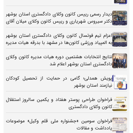
دیدار رسمی رییس کانون وکلای دادگستری استان بوشهر
دکتر سیروس شهریاری و رییس کانون وکلای میلان آقای
مارکو آکولا
اعزام تيم فوتسال كانون وكلای دادگستری استان بوشهر
به المپياد ورزشی كانون‌ها در مشهد با بدرقه هيات مديره
كانون وكلای دادگستری بوشهر
نتایج انتخابات هشتمین دوره هیات مدیره کانون وکلای
دادگستری استان بوشهر اعلام شد
پویش همدلی؛ گامی در حمایت از تحصیل کودکان
نیازمند استان بوشهر
فراخوان طراحی پوستر هفتاد و یکمین سالروز استقلال
کانون وکلای دادگستری
فراخوان سومین «جشنواره ملی قلم وکیل» موضوعات
یادداشت و مقالات