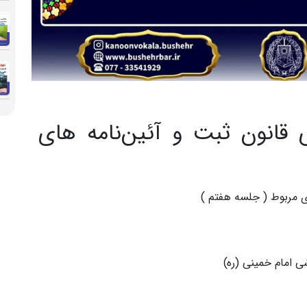
ی قانون ثبت و آئین‌نامه های
ای مربوط ( جلسه هفتم )
ی امام خمینی (ره)