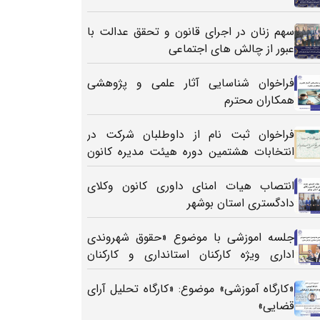
سهم زنان در اجرای قانون و تحقق عدالت با
عبور از چالش های اجتماعی
فراخوان شناسایی آثار علمی و پژوهشی
همکاران محترم
فراخوان ثبت نام از داوطلبان شرکت در
انتخابات هشتمین دوره هیئت مدیره کانون
وکلای دادگستری استان بوشهر
انتصاب هیات امنای داوری کانون وکلای
دادگستری استان بوشهر
جلسه اموزشی با موضوع «حقوق شهروندی
اداری ویژه کارکنان استانداری و کارکنان
ستادی»
«کارگاه آموزشی» موضوع: «کارگاه تحلیل آرای
قضایی»