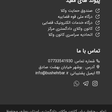
پیوند های مفید
صندوق حمایت وکلا
درگاه ملی قوه قضاییه
درگاه خدمات الکترونیک قضایی
کانون وکلای دادگستری مرکز
اتحادیه سراسری کانون وکلا
تماس با ما
:شماره تماس
07733541930
آدرس : بوشهر خیابان بهشت صادق
ایمیل پشتیبانی:
info@bushehrbar.ir
تمامی حقوق برای کانون وکلای دادگستری استان بوشهر محفوظ